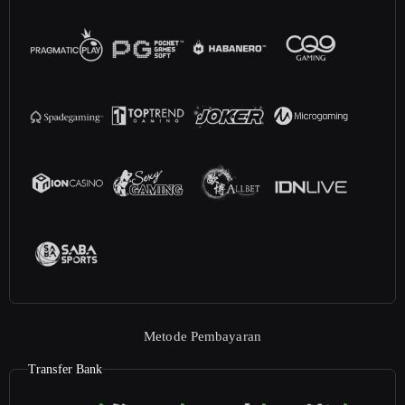
Metode Pembayaran
Transfer Bank