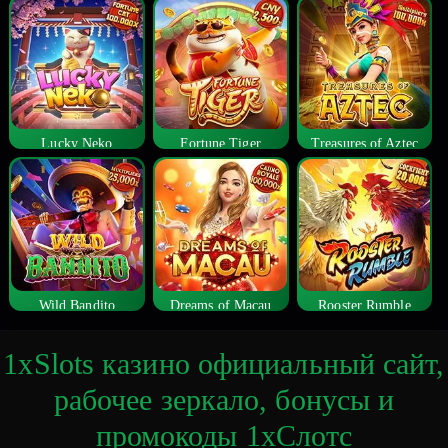
Lucky Neko
Fortune Tiger
Treasures of Aztec
Wild Bandito
Dreams of Macau
Rooster Rumble
1xSlots казино официальный сайт,
рабочее зеркало, бонусы и
промокоды 1хСлотс