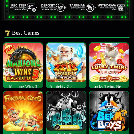
Best Games
Mahjong Wins 3
Almighty Zeus Wilds™
Lucky Twins Nexus