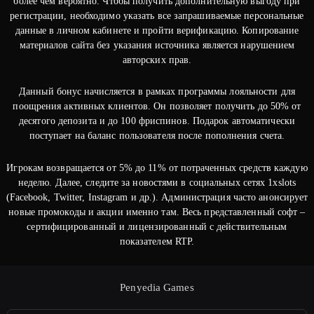
более чем вероятно. Чтобы получить дополнительную выгоду при
регистрации, необходимо указать все запрашиваемые персональные
данные в личном кабинете и пройти верификацию. Копирование
материалов сайта без указания источника является нарушением
авторских прав.
Данный бонус начисляется в рамках программы лояльности для
поощрения активных клиентов. Он позволяет получить до 50% от
десятого депозита и до 100 фриспинов. Подарок автоматически
поступает на баланс пользователя после пополнения счета.
Игрокам возвращается от 5% до 11% от потраченных средств каждую
неделю. Далее, следите за новостями в социальных сетях 1xslots
(Facebook, Twitter, Instagram и др.). Администрация часто анонсирует
новые промокоды и акции именно там. Весь представленный софт –
сертифицированный и лицензированный с действительным
показателем RTP.
Penyedia Games