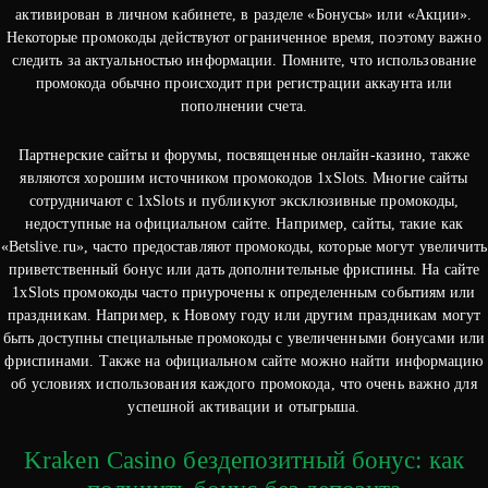
активирован в личном кабинете, в разделе «Бонусы» или «Акции».
Некоторые промокоды действуют ограниченное время, поэтому важно
следить за актуальностью информации. Помните, что использование
промокода обычно происходит при регистрации аккаунта или
пополнении счета.
Партнерские сайты и форумы, посвященные онлайн-казино, также
являются хорошим источником промокодов 1xSlots. Многие сайты
сотрудничают с 1xSlots и публикуют эксклюзивные промокоды,
недоступные на официальном сайте. Например, сайты, такие как
«Betslive.ru», часто предоставляют промокоды, которые могут увеличить
приветственный бонус или дать дополнительные фриспины. На сайте
1xSlots промокоды часто приурочены к определенным событиям или
праздникам. Например, к Новому году или другим праздникам могут
быть доступны специальные промокоды с увеличенными бонусами или
фриспинами. Также на официальном сайте можно найти информацию
об условиях использования каждого промокода, что очень важно для
успешной активации и отыгрыша.
Kraken Casino бездепозитный бонус: как