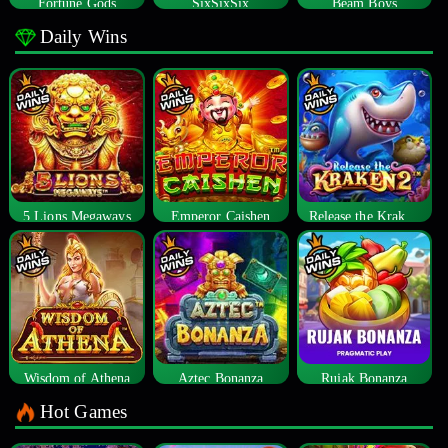
Fortune Gods
SixSixSix
Beam Boys
Daily Wins
5 Lions Megaways
Emperor Caishen
Release the Kraken 2
Wisdom of Athena
Aztec Bonanza
Rujak Bonanza
Hot Games