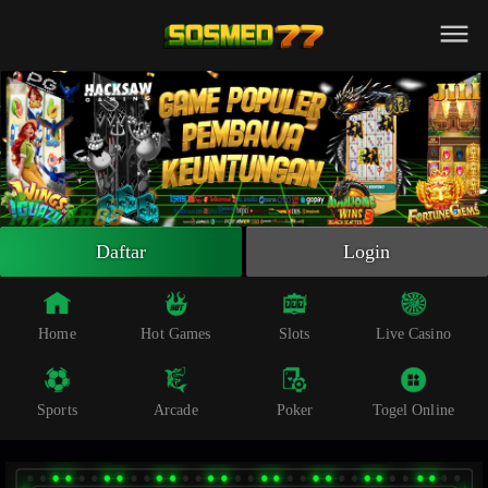
Beranda
Slot Online
Live Casino
Sportsbook
Arcade
Togel Online
Daftar
Login
Poker
Whatsapp
Home
Hot Games
Slots
Live Casino
Telegram
Sports
Arcade
Poker
Togel Online
Livechat