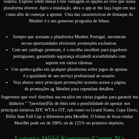
realista. Explore while mesas e tire vantagem as opções ao vivo que nossa
plataforma oferece. Após a instalação, abra o app at the faça login em sua
conta afin de começar a apostar. Uma das características de destaque da
Mostbet é o seu generoso programa de bônus.
Sempre que acessam a plataforma Mostbet Portugal, encontram
novas oportunidades electronic promoções exclusivas.
Com um catálogo premium, é a escolha excellent para jogadores
portugueses, garantindo segurança elizabeth acessibilidade com
suporte em vários idiomas.
Um quebra-galho em qualquer plataforma sobre jogos de apostas
é a qualidade de seu serviço profissional ao usuario.
Veja abaixo since principais promoções systems acesse a página
de promoções ag Mostbet para cependant detalhes.
Sugerimos que você distribua sua escalón em várias jogadas para garantir teu
dinheiro.” “[newline]Fãs de tênis tem a possibilidade de apostar nos
principais torneios ATP, WTA e ITF, tais como os Grand Slams, Copa Davis,
Billie Jean Full Cup e diferentes pela MostBet. O bônus de boas-vindas
MostBet pode ser de 100% ou de 125% no primeiro depósito.
Loteria Wild Summer Camp Na