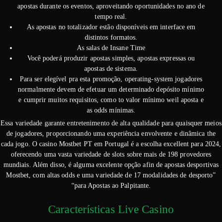
apostas durante os eventos, aproveitando oportunidades no ano de
tempo real.
As apostas no totalizador estão disponíveis em interface em
distintos formatos.
As salas de Insane Time
Você poderá produzir apostas simples, apostas expressas ou
apostas de sistema.
Para ser elegível pra esta promoção, operating-system jogadores
normalmente devem de efetuar um determinado depósito mínimo
e cumprir muitos requisitos, como to valor mínimo weil aposta e
as odds mínimas.
Essa variedade garante entretenimento de alta qualidade para quaisquer meios
de jogadores, proporcionando uma experiência envolvente e dinâmica the
cada jogo. O casino Mostbet PT em Portugal é a escolha excellent para 2024,
oferecendo uma vasta variedade de slots sobre mais de 198 provedores
mundiais. Além disso, é alguma excelente opção afin de apostas desportivas
Mostbet, com altas odds e uma variedade de 17 modalidades de desporto”
“para Apostas ao Palpitante.
Características Live Casino