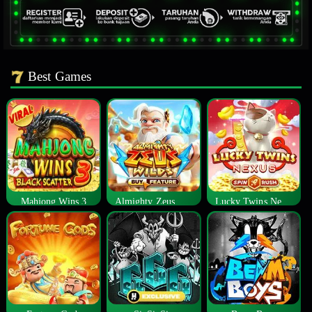
Best Games
Mahjong Wins 3
Almighty Zeus Wilds™
Lucky Twins Nexus