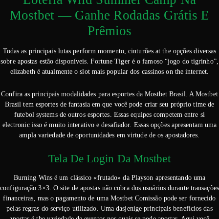
Mostbet — Ganhe Rodadas Grátis E
Prêmios
Todas as principais lutas perform momento, cinturões at the opções diversas
sobre apostas estão disponíveis. Fortune Tiger é o famoso “jogo do tigrinho”,
elizabeth é atualmente o slot mais popular dos cassinos on the internet.
Confira as principais modalidades para esportes da Mostbet Brasil. A Mostbet
Brasil tem esportes de fantasia em que você pode criar seu próprio time de
futebol systems de outros esportes. Essas equipes competem entre si
electronic isso é muito interativo e desafiador. Essas opções apresentam uma
ampla variedade de oportunidades em virtude de os apostadores.
Tela De Login Da Mostbet
Burning Wins é um clássico «frutado» da Playson apresentando uma
configuração 3×3. O site de apostas não cobra dos usuários durante transações
financeiras, mas o pagamento de uma Mostbet Comissão pode ser fornecido
pelas regras do serviço utilizado. Uma dasjenige principais benefícios das
apostas é the variedade de eventos nos quais se pode apostar. Aqui você