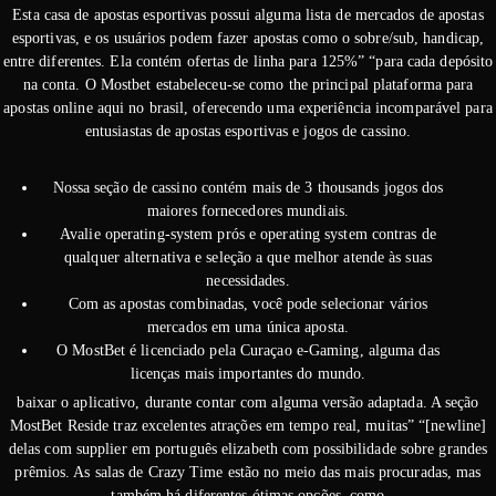
Esta casa de apostas esportivas possui alguma lista de mercados de apostas
esportivas, e os usuários podem fazer apostas como o sobre/sub, handicap,
entre diferentes. Ela contém ofertas de linha para 125%” “para cada depósito
na conta. O Mostbet estabeleceu-se como the principal plataforma para
apostas online aqui no brasil, oferecendo uma experiência incomparável para
entusiastas de apostas esportivas e jogos de cassino.
Nossa seção de cassino contém mais de 3 thousands jogos dos
maiores fornecedores mundiais.
Avalie operating-system prós e operating system contras de
qualquer alternativa e seleção a que melhor atende às suas
necessidades.
Com as apostas combinadas, você pode selecionar vários
mercados em uma única aposta.
O MostBet é licenciado pela Curaçao e-Gaming, alguma das
licenças mais importantes do mundo.
baixar o aplicativo, durante contar com alguma versão adaptada. A seção
MostBet Reside traz excelentes atrações em tempo real, muitas” “[newline]
delas com supplier em português elizabeth com possibilidade sobre grandes
prêmios. As salas de Crazy Time estão no meio das mais procuradas, mas
também há diferentes ótimas opções, como