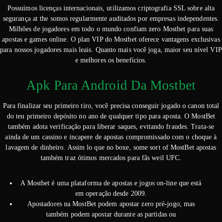
Possuímos licenças internacionais, utilizamos criptografia SSL sobre alta
segurança at the somos regularmente auditados por empresas independentes.
Milhões de jogadores em todo o mundo confiam zero Mostbet para suas
apostas e games online. O plan VIP do Mostbet oferece vantagens exclusivas
para nossos jogadores mais leais. Quanto mais você joga, maior seu nível VIP
e melhores os benefícios.
Apk Para Android Da Mostbet
Para finalizar seu primeiro tiro, você precisa conseguir jogado o canon total
do teu primeiro depósito no ano de qualquer tipo para aposta. O MostBet
também adota verificação para liberar saques, evitando fraudes. Trata-se
ainda de um cassino e incapere de apostas compromissado com o choque à
lavagem de dinheiro. Assim lo que no boxe, some sort of MostBet apostas
também traz ótimos mercados para fãs weil UFC.
A Mostbet é uma plataforma de apostas e jogos on-line que está
em operação desde 2009.
Apostadores na MostBet podem apostar zero pré-jogo, mas
também podem apostar durante as partidas ou