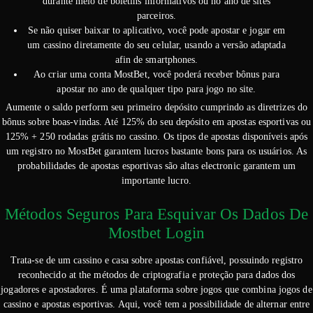
durante meio de boletins informativos ou no ano de sites
parceiros.
Se não quiser baixar to aplicativo, você pode apostar e jogar em
um cassino diretamente do seu celular, usando a versão adaptada
afin de smartphones.
Ao criar uma conta MostBet, você poderá receber bônus para
apostar no ano de qualquer tipo para jogo no site.
Aumente o saldo perform seu primeiro depósito cumprindo as diretrizes do
bônus sobre boas-vindas. Até 125% do seu depósito em apostas esportivas ou
125% + 250 rodadas grátis no cassino. Os tipos de apostas disponíveis após
um registro no MostBet garantem lucros bastante bons para os usuários. As
probabilidades de apostas esportivas são altas electronic garantem um
importante lucro.
Métodos Seguros Para Esquivar Os Dados De
Mostbet Login
Trata-se de um cassino e casa sobre apostas confiável, possuindo registro
reconhecido at the métodos de criptografia e proteção para dados dos
jogadores e apostadores. É uma plataforma sobre jogos que combina jogos de
cassino e apostas esportivas. Aqui, você tem a possibilidade de alternar entre