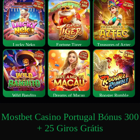
Lucky Neko
Fortune Tiger
Treasures of Aztec
Wild Bandito
Dreams of Macau
Rooster Rumble
Mostbet Casino Portugal Bónus 300
+ 25 Giros Grátis