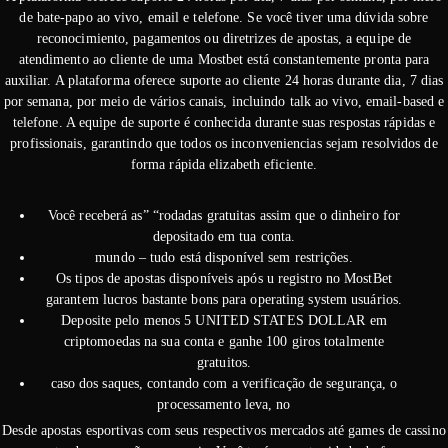
de bate-papo ao vivo, email e telefone. Se você tiver uma dúvida sobre
reconocimiento, pagamentos ou diretrizes de apostas, a equipe de
atendimento ao cliente de uma Mostbet está constantemente pronta para
auxiliar. A plataforma oferece suporte ao cliente 24 horas durante dia, 7 dias
por semana, por meio de vários canais, incluindo talk ao vivo, email-based e
telefone. A equipe de suporte é conhecida durante suas respostas rápidas e
profissionais, garantindo que todos os inconveniencias sejam resolvidos de
forma rápida elizabeth eficiente.
Você receberá as” “rodadas gratuitas assim que o dinheiro for
depositado em tua conta.
mundo – tudo está disponível sem restrições.
Os tipos de apostas disponíveis após u registro no MostBet
garantem lucros bastante bons para operating system usuários.
Deposite pelo menos 5 UNITED STATES DOLLAR em
criptomoedas na sua conta e ganhe 100 giros totalmente
gratuitos.
caso dos saques, contando com a verificação de segurança, o
processamento leva, no
Desde apostas esportivas com seus respectivos mercados até games de cassino