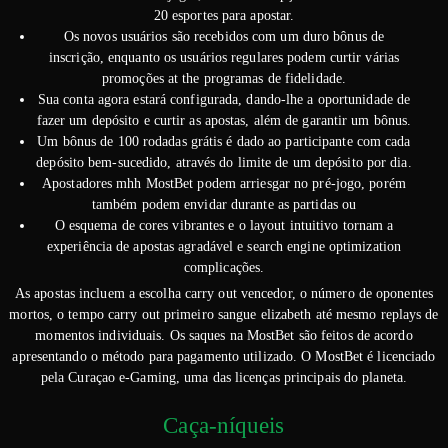
20 esportes para apostar.
Os novos usuários são recebidos com um duro bônus de
inscrição, enquanto os usuários regulares podem curtir várias
promoções at the programas de fidelidade.
Sua conta agora estará configurada, dando-lhe a oportunidade de
fazer um depósito e curtir as apostas, além de garantir um bônus.
Um bônus de 100 rodadas grátis é dado ao participante com cada
depósito bem-sucedido, através do limite de um depósito por dia.
Apostadores mhh MostBet podem arriesgar no pré-jogo, porém
também podem envidar durante as partidas ou
O esquema de cores vibrantes e o layout intuitivo tornam a
experiência de apostas agradável e search engine optimization
complicações.
As apostas incluem a escolha carry out vencedor, o número de oponentes
mortos, o tempo carry out primeiro sangue elizabeth até mesmo replays de
momentos individuais. Os saques na MostBet são feitos de acordo
apresentando o método para pagamento utilizado. O MostBet é licenciado
pela Curaçao e-Gaming, uma das licenças principais do planeta.
Caça-níqueis