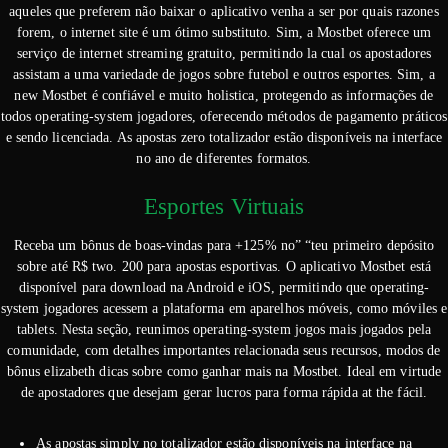
aqueles que preferem não baixar o aplicativo venha a ser por quais razones
forem, o internet site é um ótimo substituto. Sim, a Mostbet oferece um
serviço de internet streaming gratuito, permitindo la cual os apostadores
assistam a uma variedade de jogos sobre futebol e outros esportes. Sim, a
new Mostbet é confiável e muito holistica, protegendo as informações de
todos operating-system jogadores, oferecendo métodos de pagamento práticos
e sendo licenciada. As apostas zero totalizador estão disponíveis na interface
no ano de diferentes formatos.
Esportes Virtuais
Receba um bônus de boas-vindas para +125% no” “teu primeiro depósito
sobre até R$ two. 200 para apostas esportivas. O aplicativo Mostbet está
disponível para download na Android e iOS, permitindo que operating-
system jogadores acessem a plataforma em aparelhos móveis, como móviles e
tablets. Nesta seção, reunimos operating-system jogos mais jogados pela
comunidade, com detalhes importantes relacionada seus recursos, modos de
bônus elizabeth dicas sobre como ganhar mais na Mostbet. Ideal em virtude
de apostadores que desejam gerar lucros para forma rápida at the fácil.
As apostas simply no totalizador estão disponíveis na interface na