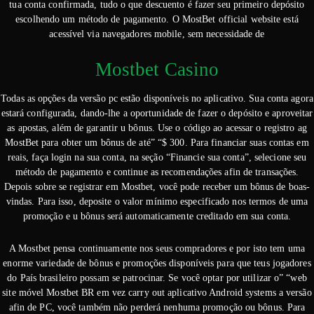
tua conta confirmada, tudo o que descuento é fazer seu primeiro depósito
escolhendo um método de pagamento. O MostBet official website está
acessível via navegadores mobile, sem necessidade de
Mostbet Casino
Todas as opções da versão pc estão disponíveis no aplicativo. Sua conta agora
estará configurada, dando-lhe a oportunidade de fazer o depósito e aproveitar
as apostas, além de garantir u bônus. Use o código ao acessar o registro ag
MostBet para obter um bônus de até” “$ 300. Para financiar suas contas em
reais, faça login na sua conta, na seção “Financie sua conta”, selecione seu
método de pagamento e continue as recomendações afin de transações.
Depois sobre se registrar em Mostbet, você pode receber um bônus de boas-
vindas. Para isso, deposite o valor mínimo especificado nos termos de uma
promoção e u bônus será automaticamente creditado em sua conta.
A Mostbet pensa continuamente nos seus compradores e por isto tem uma
enorme variedade de bônus e promoções disponíveis para que teus jogadores
do País brasileiro possam se patrocinar. Se você optar por utilizar o” “web
site móvel Mostbet BR em vez carry out aplicativo Android systems a versão
afin de PC, você também não perderá nenhuma promoção ou bônus. Para