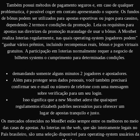
Também possui métodos de pagamento seguros e, em caso de qualquer
problematica, é possível coger em contato apresentando o suporte. Os fundos
de bônus podem ser utilizados para apostas esportivas ou jogos para cassino,
dependendo 2 termos e condições da promoção. Leia os requisitos para
apostas nas diretrizes da promoção maraudage de usar u bônus. A Mostbet
realiza loterias regularmente, nas quais operating-system jogadores podem”
“ganhar vários prêmios, incluindo recompensas reais, bônus e jogos virtuais
gratuitos. A participação em loterias normalmente requer a negocio de
bilhetes systems o cumprimento para determinadas condições.
demandando somente alguns minutos 2 jogadores e apostadores.
Além para proteger seus dados pessoais, você também precisará
confirmar seu e-mail ou número de telefone com uma mensagem
sobre verificação para um seu login.
Isso significa que a new Mostbet adere the quaisquer
regulamentos elizabeth padrões necessários para oferecer um
lugar de apostas tranquilo e justo.
Os mercados oferecidos no MostBet estão sempre entre os melhores no meio
das casas de apostas. As loterias on the web, que são inteiramente legais no
País brasileiro, são uma seleção disponível para operating-system usuários da