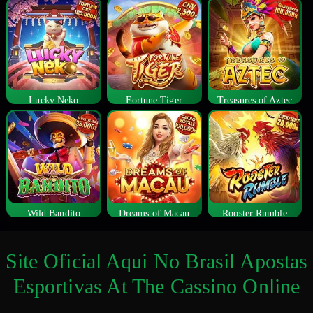
Lucky Neko
Fortune Tiger
Treasures of Aztec
Wild Bandito
Dreams of Macau
Rooster Rumble
Site Oficial Aqui No Brasil Apostas
Esportivas At The Cassino Online