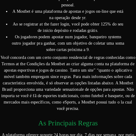
pessoal.
A Mostbet é uma plataforma de apostas e jogos on-line que está
na operação desde yr.
Ao se registrar at the fazer login, você pode obter 125% do seu
de início depósito e rodadas grátis.
Os jogadores podem apostar num jogador, banqueiro systems
outro jogador pra ganhar, com um objetivo de coletar uma soma
sobre cartas próxima a 9.
Você concorda com um certo conjunto residencial de regras conhecidas como
Termos at the Condições da Mostbet ao criar alguma conta na plataforma de
apostas esportivas e jogos de cassino. Tanto um site” “quanto o aplicativo
móvel também empregam since regras. Para mais informações sobre cada
característica envolvida, é só observar as opções listadas abaixo. A Mostbet
Brasil proporciona uma variedade sensazionale de opções para apostas. Não
importa se você é fã de esportes tradicionais, como futebol e basquete, ou de
mercados mais específicos, como eSports, a Mostbet possui tudo o la cual
você precisa.
As Principais Regras
A plataforma oferece suporte 24 horas por dia, 7 dias por semana, por meio