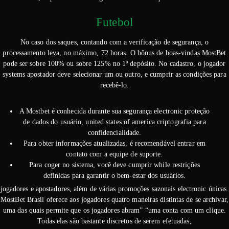
Futebol
No caso dos saques, contando com a verificação de segurança, o
processamento leva, no máximo, 72 horas. O bônus de boas-vindas MostBet
pode ser sobre 100% ou sobre 125% no 1º depósito. No cadastro, o jogador
systems apostador deve selecionar um ou outro, e cumprir as condições para
recebê-lo.
A Mostbet é conhecida durante sua segurança electronic proteção
de dados do usuário, united states of america criptografia para
confidencialidade.
Para obter informações atualizadas, é recomendável entrar em
contato com a equipe de suporte.
Para coger no sistema, você deve cumprir while restrições
definidas para garantir o bem-estar dos usuários.
jogadores e apostadores, além de várias promoções sazonais electronic únicas.
MostBet Brasil oferece aos jogadores quatro maneiras distintas de se archivar,
uma das quais permite que os jogadores abram” “uma conta com um clique.
Todas elas são bastante discretos de serem efetuadas,