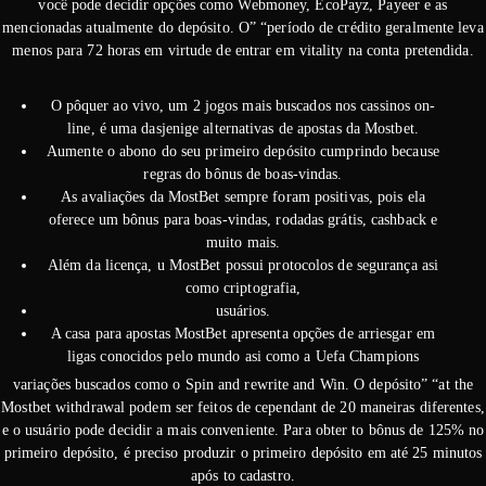
você pode decidir opções como Webmoney, EcoPayz, Payeer e as
mencionadas atualmente do depósito. O” “período de crédito geralmente leva
menos para 72 horas em virtude de entrar em vitality na conta pretendida.
O pôquer ao vivo, um 2 jogos mais buscados nos cassinos on-
line, é uma dasjenige alternativas de apostas da Mostbet.
Aumente o abono do seu primeiro depósito cumprindo because
regras do bônus de boas-vindas.
As avaliações da MostBet sempre foram positivas, pois ela
oferece um bônus para boas-vindas, rodadas grátis, cashback e
muito mais.
Além da licença, u MostBet possui protocolos de segurança asi
como criptografia,
usuários.
A casa para apostas MostBet apresenta opções de arriesgar em
ligas conocidos pelo mundo asi como a Uefa Champions
variações buscados como o Spin and rewrite and Win. O depósito” “at the
Mostbet withdrawal podem ser feitos de cependant de 20 maneiras diferentes,
e o usuário pode decidir a mais conveniente. Para obter to bônus de 125% no
primeiro depósito, é preciso produzir o primeiro depósito em até 25 minutos
após to cadastro.