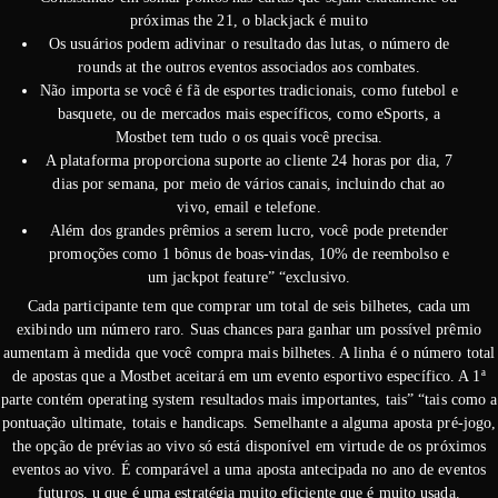
próximas the 21, o blackjack é muito
Os usuários podem adivinar o resultado das lutas, o número de
rounds at the outros eventos associados aos combates.
Não importa se você é fã de esportes tradicionais, como futebol e
basquete, ou de mercados mais específicos, como eSports, a
Mostbet tem tudo o os quais você precisa.
A plataforma proporciona suporte ao cliente 24 horas por dia, 7
dias por semana, por meio de vários canais, incluindo chat ao
vivo, email e telefone.
Além dos grandes prêmios a serem lucro, você pode pretender
promoções como 1 bônus de boas-vindas, 10% de reembolso e
um jackpot feature” “exclusivo.
Cada participante tem que comprar um total de seis bilhetes, cada um
exibindo um número raro. Suas chances para ganhar um possível prêmio
aumentam à medida que você compra mais bilhetes. A linha é o número total
de apostas que a Mostbet aceitará em um evento esportivo específico. A 1ª
parte contém operating system resultados mais importantes, tais” “tais como a
pontuação ultimate, totais e handicaps. Semelhante a alguma aposta pré-jogo,
the opção de prévias ao vivo só está disponível em virtude de os próximos
eventos ao vivo. É comparável a uma aposta antecipada no ano de eventos
futuros, u que é uma estratégia muito eficiente que é muito usada.