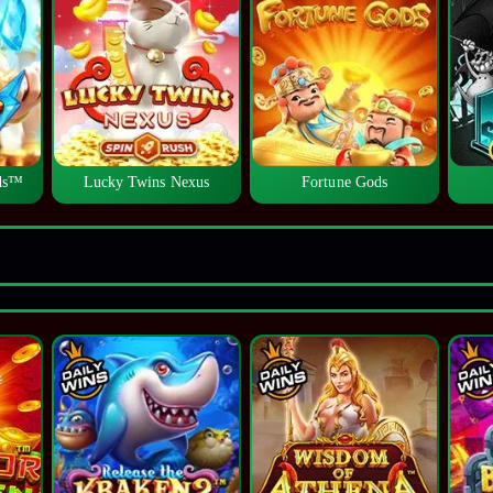
lds™
Lucky Twins Nexus
Fortune Gods