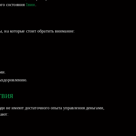
ого состояния
1вин
.
, на которые стоит обратить внимание:
ми.
ыздоровлению.
твия
ди не имеют достаточного опыта управления деньгами,
чают: