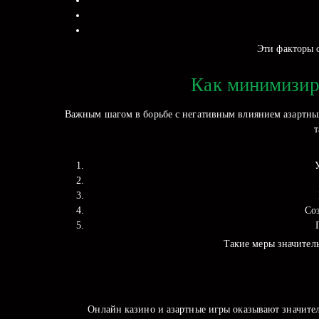
Эти факторы 
Как минимизиро
Важным шагом в борьбе с негативным влиянием азартных
т
Со
Такие меры значител
Онлайн казино и азартные игры оказывают значител