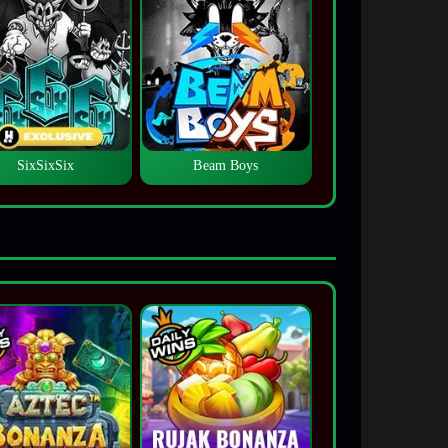
SixSixSix
Beam Boys