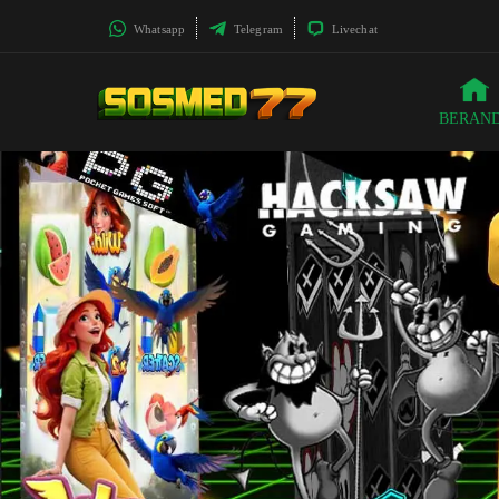
Whatsapp
Telegram
Livechat
BERAN