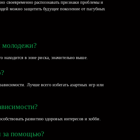
жно своевременно распознавать признаки проблемы и
юдей можно защитить будущее поколение от пагубных
и молодежи?
то находится в зоне риска, значительно выше.
о?
зависимости. Лучше всего избегать азартных игр или
зависимости?
особствовать развитию здоровых интересов и хобби.
я за помощью?