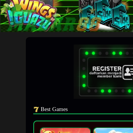
Best Games