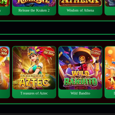
n
Release the Kraken 2
Wisdom of Athena
Treasures of Aztec
Wild Bandito