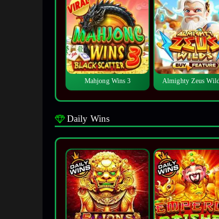
Mahjong Wins 3
Almighty Zeus Wi
Daily Wins