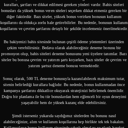
kuralları, şartları ve dikkat edilmesi gereken yönleri vardır. Bahis siteleri
bonusları da yüksek bonus veren siteleri seçerken dikkat etmeniz gereken bir
diğer faktördür. Bazı siteler, yüksek bonus verirken bonusun kullanım
koşullarını da oldukça zorlu hale getirebilirler. Bu nedenle, bonusun kullanım
koşullarını ve çevrim şartlarını detaylı bir şekilde incelemeniz önerilmektedir
Bu bakiyenizi bahis sitesinde bulunan çeşitli ödeme yöntemleri üzerinden
çekim verebilirsiniz. Bedava olarak alabileceğiniz deneme bonusu bir
promosyon olup, bahis siteleri deneme bonusunu yeni üyelere tanımlar. Bazı
siteler bu bonusa çevrim ve yatırım şartı koyarken, bazı siteler de çevrim ve
yatırım şartsız deneme bonusu vermektedir.
Sonuç olarak, 500 TL deneme bonusuyla kazanılabilecek maksimum tutar,
sitenin belirlediği kurallara bağlıdır. Bu nedenle, bonus kullanmadan önce
kampanya şartlarını dikkatlice okuyarak stratejinizi belirlemek önemlidir.
Doğru bir planlama ile bu tür bonuslardan hem eğlenceli bir oyun deneyimi
yaşayabilir hem de yüksek kazanç elde edebilirsiniz.
Şimdi isterseniz yukarıda saydığımız sitelerden bu bonusu nasıl
alabileceğinize, alım ve kullanım koşullarına hep birlikte tek tek bakalım.
Kullanıcıların bonus kullanım sürecinde sabırlı olmaları ve planlı hareket