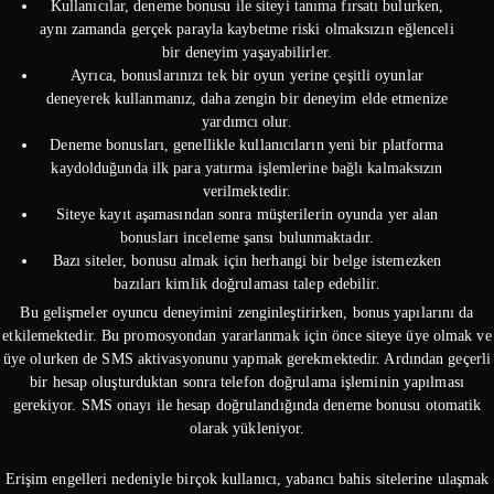
Kullanıcılar, deneme bonusu ile siteyi tanıma fırsatı bulurken,
aynı zamanda gerçek parayla kaybetme riski olmaksızın eğlenceli
bir deneyim yaşayabilirler.
Ayrıca, bonuslarınızı tek bir oyun yerine çeşitli oyunlar
deneyerek kullanmanız, daha zengin bir deneyim elde etmenize
yardımcı olur.
Deneme bonusları, genellikle kullanıcıların yeni bir platforma
kaydolduğunda ilk para yatırma işlemlerine bağlı kalmaksızın
verilmektedir.
Siteye kayıt aşamasından sonra müşterilerin oyunda yer alan
bonusları inceleme şansı bulunmaktadır.
Bazı siteler, bonusu almak için herhangi bir belge istemezken
bazıları kimlik doğrulaması talep edebilir.
Bu gelişmeler oyuncu deneyimini zenginleştirirken, bonus yapılarını da
etkilemektedir. Bu promosyondan yararlanmak için önce siteye üye olmak ve
üye olurken de SMS aktivasyonunu yapmak gerekmektedir. Ardından geçerli
bir hesap oluşturduktan sonra telefon doğrulama işleminin yapılması
gerekiyor. SMS onayı ile hesap doğrulandığında deneme bonusu otomatik
olarak yükleniyor.
Erişim engelleri nedeniyle birçok kullanıcı, yabancı bahis sitelerine ulaşmak