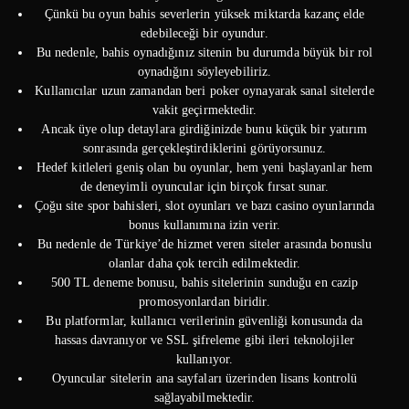
Çünkü bu oyun bahis severlerin yüksek miktarda kazanç elde
edebileceği bir oyundur.
Bu nedenle, bahis oynadığınız sitenin bu durumda büyük bir rol
oynadığını söyleyebiliriz.
Kullanıcılar uzun zamandan beri poker oynayarak sanal sitelerde
vakit geçirmektedir.
Ancak üye olup detaylara girdiğinizde bunu küçük bir yatırım
sonrasında gerçekleştirdiklerini görüyorsunuz.
Hedef kitleleri geniş olan bu oyunlar, hem yeni başlayanlar hem
de deneyimli oyuncular için birçok fırsat sunar.
Çoğu site spor bahisleri, slot oyunları ve bazı casino oyunlarında
bonus kullanımına izin verir.
Bu nedenle de Türkiye’de hizmet veren siteler arasında bonuslu
olanlar daha çok tercih edilmektedir.
500 TL deneme bonusu, bahis sitelerinin sunduğu en cazip
promosyonlardan biridir.
Bu platformlar, kullanıcı verilerinin güvenliği konusunda da
hassas davranıyor ve SSL şifreleme gibi ileri teknolojiler
kullanıyor.
Oyuncular sitelerin ana sayfaları üzerinden lisans kontrolü
sağlayabilmektedir.