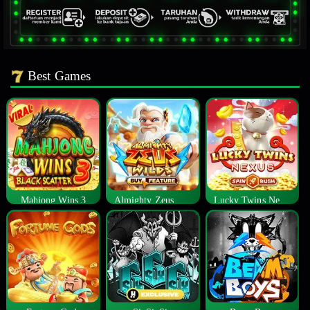
Best Games
Mahjong Wins 3
Almighty Zeus Wilds™
Lucky Twins Nexus