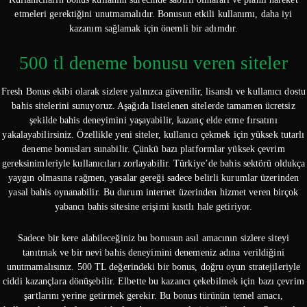
etmeleri gerektiğini unutmamalıdır. Bonusun etkili kullanımı, daha iyi
kazanım sağlamak için önemli bir adımdır.
500 tl deneme bonusu veren siteler
Fresh Bonus ekibi olarak sizlere yalnızca güvenilir, lisanslı ve kullanıcı dostu
bahis sitelerini sunuyoruz. Aşağıda listelenen sitelerde tamamen ücretsiz
şekilde bahis deneyimini yaşayabilir, kazanç elde etme fırsatını
yakalayabilirsiniz. Özellikle yeni siteler, kullanıcı çekmek için yüksek tutarlı
deneme bonusları sunabilir. Çünkü bazı platformlar yüksek çevrim
gereksinimleriyle kullanıcıları zorlayabilir. Türkiye’de bahis sektörü oldukça
yaygın olmasına rağmen, yasalar gereği sadece belirli kurumlar üzerinden
yasal bahis oynanabilir. Bu durum internet üzerinden hizmet veren birçok
yabancı bahis sitesine erişimi kısıtlı hale getiriyor.
Sadece bir kere alabileceğiniz bu bonusun asıl amacının sizlere siteyi
tanıtmak ve bir nevi bahis deneyimini denemeniz adına verildiğini
unutmamalısınız. 500 TL değerindeki bir bonus, doğru oyun stratejileriyle
ciddi kazançlara dönüşebilir. Elbette bu kazancı çekebilmek için bazı çevrim
şartlarını yerine getirmek gerekir. Bu bonus türünün temel amacı,