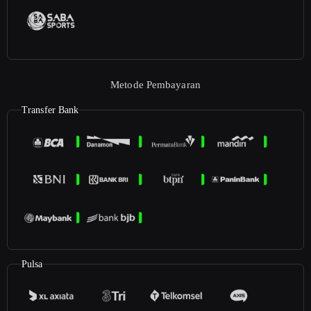
Metode Pembayaran
Transfer Bank
Pulsa