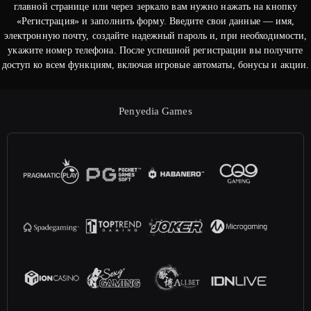
главной странице или через зеркало вам нужно нажать на кнопку
«Регистрация» и заполнить форму. Введите свои данные — имя,
электронную почту, создайте надежный пароль и, при необходимости,
укажите номер телефона. После успешной регистрации вы получите
доступ ко всем функциям, включая игровые автоматы, бонусы и акции.
Penyedia Games