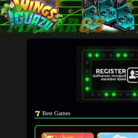
Best Games