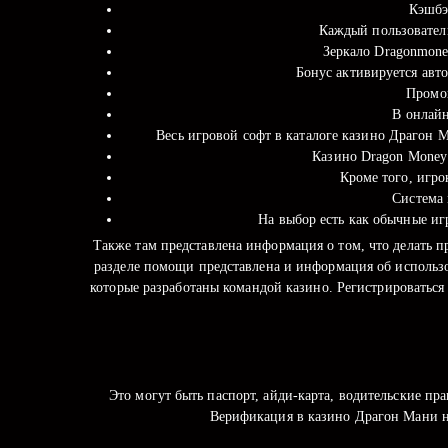
Кэшбэ
Каждый пользователь
Зеркало Dragonmoney
Бонус активируется авто
Промок
В онлайн
Весь игровой софт в каталоге казино Драгон 
Казино Dragon Money
Кроме того, игро
Система 
На выбор есть как обычные иг
Также там представлена информация о том, что делать 
разделе помощи представлена и информация об использ
которые разработаны командой казино. Регистрироваться 
Это могут быть паспорт, айди-карта, водительские пр
Верификация в казино Драгон Мани не