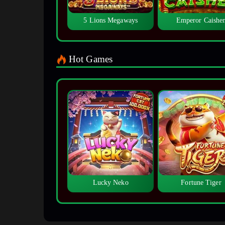
5 Lions Megaways
Emperor Caishe
Hot Games
Lucky Neko
Fortune Tiger