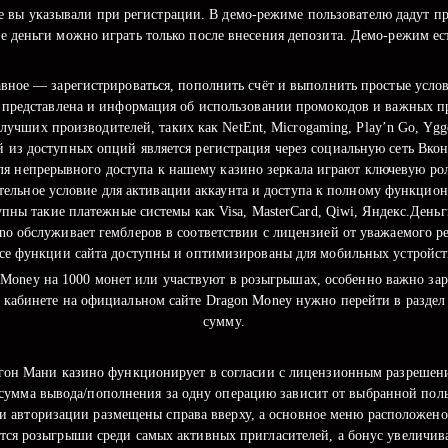
е вы указывали при регистрации. В демо-режиме пользователю дадут пр
е деньги можно играть только после внесения депозита. Демо-режим ест
авное — зарегистрироваться, пополнить счёт и выполнить простые услов
 представлена и информация об использовании промокодов и важных п
лучших производителей, таких как NetEnt, Microgaming, Play’n Go, Ygg
 из доступных опций является регистрация через социальную сеть Вкон
ля непрерывного доступа к нашему казино зеркала играют ключевую рол
тельное условие для активации аккаунта и доступа к полному функцион
ны такие платежные системы как Visa, MasterCard, Qiwi, Яндекс.Деньги,
no обслуживает гемблеров в соответствии с лицензией от уважаемого р
се функции сайта доступны и оптимизированы для мобильных устройст
 Money на 1000 монет или участвуют в розыгрышах, особенно важно зар
кабинете на официальном сайте Dragon Money нужно перейти в раздел 
сумму.
он Мани казино функционирует в согласии с лицензионным разрешени
сумма вывода/пополнения за одну операцию зависит от выбранной поль
и авторизации размещены справа вверху, а основное меню расположено 
тся розыгрыши среди самых активных пригласителей, а бонус увеличивае