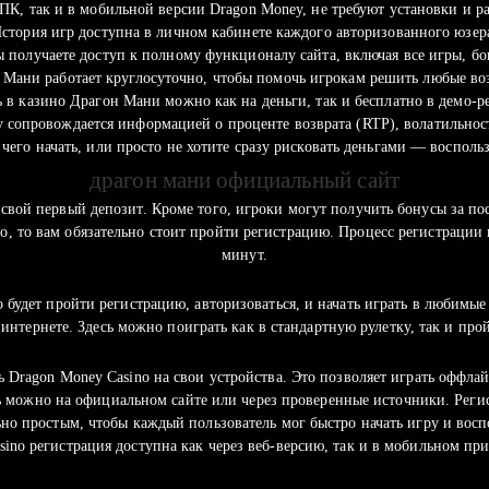
 ПК, так и в мобильной версии Dragon Money, не требуют установки и р
стория игр доступна в личном кабинете каждого авторизованного юзер
ы получаете доступ к полному функционалу сайта, включая все игры, бо
 Мани работает круглосуточно, чтобы помочь игрокам решить любые в
ь в казино Драгон Мани можно как на деньги, так и бесплатно в демо-р
 сопровождается информацией о проценте возврата (RTP), волатильно
 чего начать, или просто не хотите сразу рисковать деньгами — воспол
драгон мани официальный сайт
 свой первый депозит. Кроме того, игроки могут получить бонусы за по
, то вам обязательно стоит пройти регистрацию. Процесс регистрации в
минут.
о будет пройти регистрацию, авторизоваться, и начать играть в любим
интернете. Здесь можно поиграть как в стандартную рулетку, так и пр
ть Dragon Money Casino на свои устройства. Это позволяет играть оффл
ь можно на официальном сайте или через проверенные источники. Регис
ьно простым, чтобы каждый пользователь мог быстро начать игру и во
sino регистрация доступна как через веб-версию, так и в мобильном пр