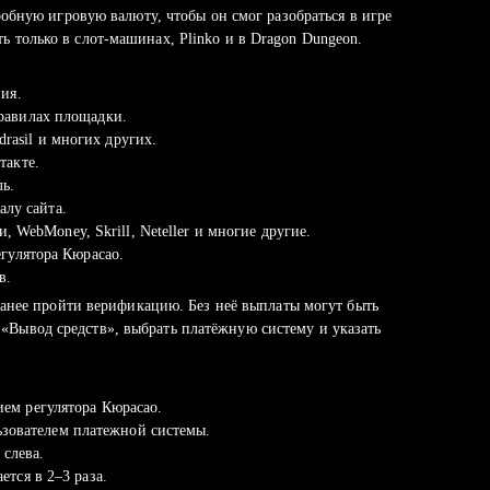
обную игровую валюту, чтобы он смог разобраться в игре
ь только в слот-машинах, Plinko и в Dragon Dungeon.
ия.
равилах площадки.
drasil и многих других.
такте.
ь.
алу сайта.
 WebMoney, Skrill, Neteller и многие другие.
егулятора Кюрасао.
в.
анее пройти верификацию. Без неё выплаты могут быть
«Вывод средств», выбрать платёжную систему и указать
ем регулятора Кюрасао.
зователем платежной системы.
слева.
тся в 2–3 раза.