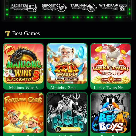
Best Games
Mahjong Wins 3
Almighty Zeus Wilds™
Lucky Twins Nexus