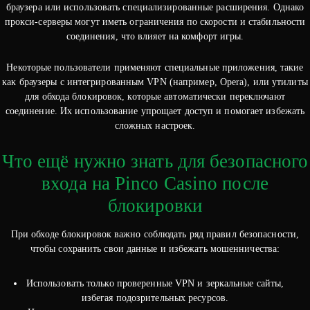
браузера или использовать специализированные расширения. Однако
прокси-серверы могут иметь ограничения по скорости и стабильности
соединения, что влияет на комфорт игры.
Некоторые пользователи применяют специальные приложения, такие
как браузеры с интегрированным VPN (например, Opera), или утилиты
для обхода блокировок, которые автоматически переключают
соединение. Их использование упрощает доступ и помогает избежать
сложных настроек.
Что ещё нужно знать для безопасного
входа на Pinco Casino после
блокировки
При обходе блокировок важно соблюдать ряд правил безопасности,
чтобы сохранить свои данные и избежать мошенничества:
Использовать только проверенные VPN и зеркальные сайты,
избегая подозрительных ресурсов.