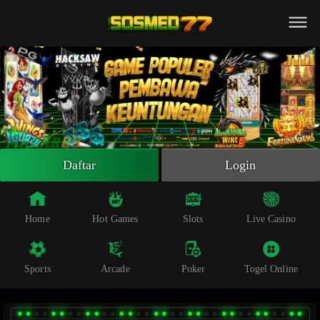
Beranda
Slot Online
Live Casino
Sportsbook
Arcade
Togel Online
Daftar
Login
Poker
Whatsapp
Home
Hot Games
Slots
Live Casino
Telegram
Sports
Arcade
Poker
Togel Online
Livechat