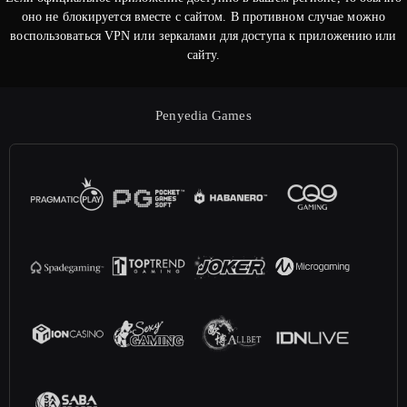
оно не блокируется вместе с сайтом. В противном случае можно
воспользоваться VPN или зеркалами для доступа к приложению или
сайту.
Penyedia Games