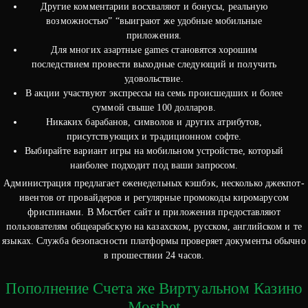
Другие комментарии восхваляют и бонусы, реальную
возможностью” “выиграют же удобные мобильные
приложения.
Для многих азартные games становятся хорошим
последствием провести выходные следующий и получить
удовольствие.
В акции участвуют экспрессы на семь происшедших и более
суммой свыше 100 долларов.
Никаких барабанов, символов и других атрибутов,
присутствующих и традиционном софте.
Выбирайте вариант игры на мобильном устройстве, который
наиболее подходит под ваши запросом.
Администрация предлагает еженедельных кэшбэк, несколько джекпот-
ивентов от провайдеров и регулярные промокоды киромарусом
фриспинами. В Мостбет сайт и приложения предоставляют
пользователям общеарабскую на казахском, русском, английском и те
языках. Служба безопасности платформы проверяет документы обычно
в прошествии 24 часов.
Пополнение Счета же Виртуальном Казино
Mostbet