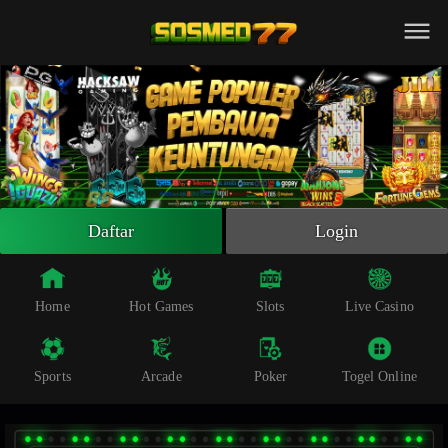
Beranda
Slot Online
Live Casino
Sportsbook
Arcade
Togel Online
Daftar
Login
Poker
Whatsapp
Home
Hot Games
Slots
Live Casino
Telegram
Sports
Arcade
Poker
Togel Online
Livechat