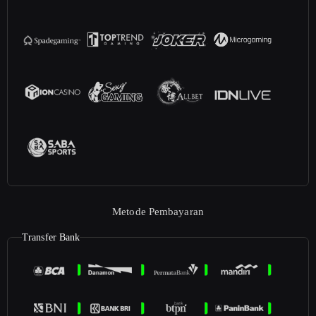
Metode Pembayaran
Transfer Bank