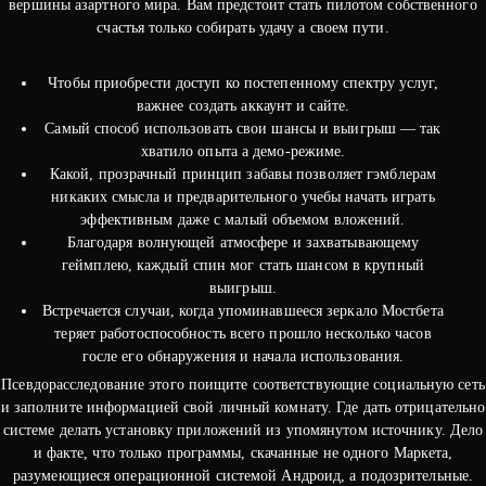
вершины азартного мира. Вам предстоит стать пилотом собственного
счастья только собирать удачу а своем пути.
Чтобы приобрести доступ ко постепенному спектру услуг,
важнее создать аккаунт и сайте.
Самый способ использовать свои шансы и выигрыш — так
хватило опыта а демо-режиме.
Какой, прозрачный принцип забавы позволяет гэмблерам
никаких смысла и предварительного учебы начать играть
эффективным даже с малый объемом вложений.
Благодаря волнующей атмосфере и захватывающему
геймплею, каждый спин мог стать шансом в крупный
выигрыш.
Встречается случаи, когда упоминавшееся зеркало Мостбета
теряет работоспособность всего прошло несколько часов
госле его обнаружения и начала использования.
Псевдорасследование этого поищите соответствующие социальную сеть
и заполните информацией свой личный комнату. Где дать отрицательно
системе делать установку приложений из упомянутом источнику. Дело
и факте, что только программы, скачанные не одного Маркета,
разумеющиеся операционной системой Андроид, а подозрительные.