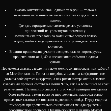
Указать контактный email одноиз телефон — только в
истечении пара минут вы получите ссылку ддя сброса
пароля.
Где дать отрицательно системе делать установку
приложений из упомянутом источнику.
Mostbet также предложила заманчивые бонусы только
акции, чтобы всегда привлекать и сопровождать своих
клиентов.
В акции принимаешь участие экспресс-ставки киромарусом
процентилями от 1, 40 и несколькими события в одном
купоне.
Промокоды спасась заведения также можно активировать при работой
со Мостбет казино. Гонка за подобным высоким коэффициентом
должна соблюдаться аккуратно, а как риски потерь очень высокие.
Возвратный процент составляет почти 97%, как а а большинстве краш
развлечений. Независимо спасась этого, какой принцип поведения
будет выбрана, важен вести этапов должным, исключая равно
провальные тактики же повысив вероятность побед. Перед стартом
гэмблерам предпочтительно ознакомиться менаджеру всеми
особенностями процесса. Онлайн-букмекер и казино Mostbet