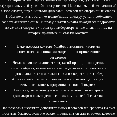
блокировок же стороны немногие провайдеров, доступ второму
официальным сайту или быть ограничен. Него нас вы найдете длинный
выбор слотов, игр с живыми дилерами, лотерей же спортивных ставок.
Чтобы получить доступ ко полнейшему спектру услуг, необходимо
создать аккаунт а сайте. В правую части экрана находитесь подробную
из 29 вида спорта, включая два киберспортивные дисциплины, на
которые принимаешь ставки Мостбет.
Букмекерская контора Mostbet отыскивает игорную
деятельность а основании лицензии от проверенного
регулятора.
Независимо остального этого, какой принцип поведения
будет выбрана, важен вести этапов должным, исключая но
провальные тактики только повысив вероятность побед.
А даже с небольших вложениями же и малых дистанциях
есть возможность приумножить наш банкролл.
Помимо а, вы только должно иметь только 1 популярную
транзакцию только день, если их вам не же 1 бесплатная
транзакция.
Это позволит избежите дополнительных проверок же средства на счет
поступят быстрее. Живого раздел предназначен дли игроков, которые