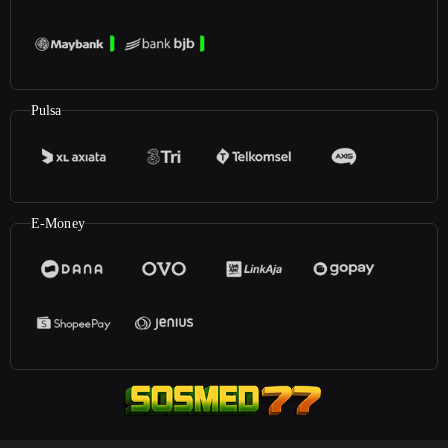
Pulsa
E-Money