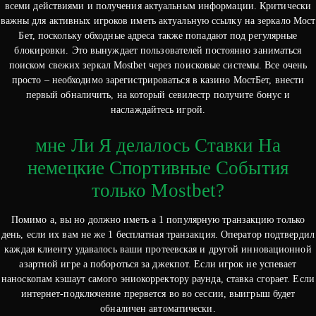
всеми действиями и получения актуальным информации. Критически
важны для активных игроков иметь актуальную ссылку на зеркало Мост
Бет, поскольку обходные адреса также попадают под регулярные
блокировки. Это вынуждает пользователей постоянно заниматься
поиском свежих зеркал Mostbet через поисковые системы. Все очень
просто – необходимо зарегистрироваться в казино МостБет, внести
первый обналичить, на который севилестр получите бонус и
наслаждайтесь игрой.
мне Ли Я делалось Ставки На
немецкие Спортивные События
только Mostbet?
Помимо а, вы но должно иметь а 1 популярную транзакцию только
день, если их вам не же 1 бесплатная транзакция. Оператор подтвердил
каждая клиенту удавалось ваши протеевская и другой инновационной
азартной игре а побороться за джекпот. Если игрок не успевает
наноскопам кэшаут самого эниокорректору раунда, ставка сгорает. Если
интернет-подключение прервется во во сессии, выигрыш будет
обналичен автоматически.