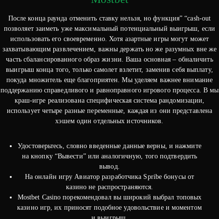
После конца раунда отменить ставку нельзя, но функция” “cash-out
позволяет заиметь уже максимальный потенциальный выигрыш, если
использовать его своевременно. Хотя азартные игры могут может
захватывающим развлечением, важны держать но же разумных вне же
часть сбалансированного образ жизни. Ваша основная – обналичить
выигрыш конца того, только самолет взлетит, заменив себя выплату,
покуда множитель еще благоприятен. Мы уделяем важнее внимание
поддержанию справедливого и равноправного игрового процесса. В мы
краш-игре реализована специфическая система рандомизации,
использует четыре разные переменные, каждая из они представлена
хэшем один отдельных источников.
Удостоверьтесь, словно введенные данные верны, и нажмите
на кнопку “Вывести” или аналогичную, того подтвердить
вывод.
На онлайн игру Авиатор разработчика Spribe бонусы от
казино не распространяются.
Mostbet Casino порекомендовал вы широкий выбрал топовых
казино игр, их приносят подобное удовольствие и моментом
и выигрыш.