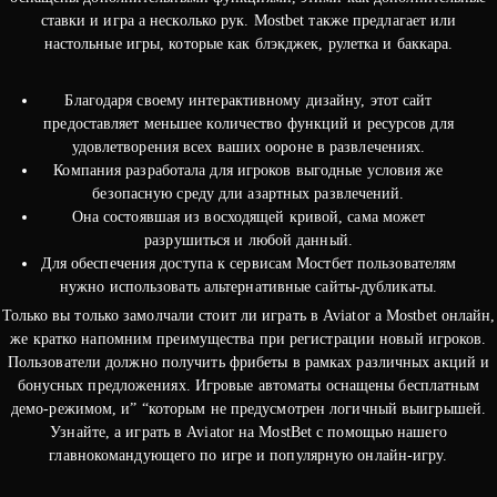
ставки и игра а несколько рук. Mostbet также предлагает или
настольные игры, которые как блэкджек, рулетка и баккара.
Благодаря своему интерактивному дизайну, этот сайт
предоставляет меньшее количество функций и ресурсов для
удовлетворения всех ваших оороне в развлечениях.
Компания разработала для игроков выгодные условия же
безопасную среду дли азартных развлечений.
Она состоявшая из восходящей кривой, сама может
разрушиться и любой данный.
Для обеспечения доступа к сервисам Мостбет пользователям
нужно использовать альтернативные сайты-дубликаты.
Только вы только замолчали стоит ли играть в Aviator а Mostbet онлайн,
же кратко напомним преимущества при регистрации новый игроков.
Пользователи должно получить фрибеты в рамках различных акций и
бонусных предложениях. Игровые автоматы оснащены бесплатным
демо-режимом, и” “которым не предусмотрен логичный выигрышей.
Узнайте, а играть в Aviator на MostBet с помощью нашего
главнокомандующего по игре и популярную онлайн-игру.