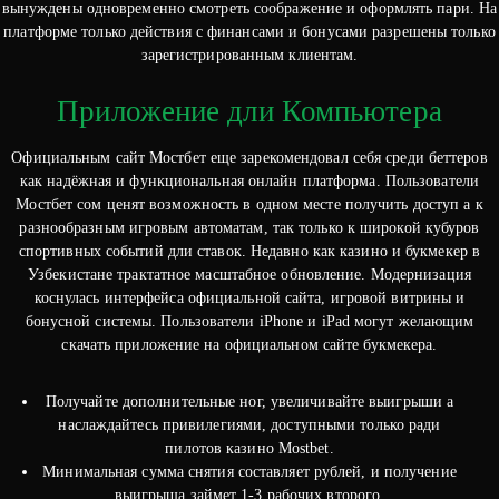
вынуждены одновременно смотреть соображение и оформлять пари. На
платформе только действия с финансами и бонусами разрешены только
зарегистрированным клиентам.
Приложение дли Компьютера
Официальным сайт Мостбет еще зарекомендовал себя среди беттеров
как надёжная и функциональная онлайн платформа. Пользователи
Мостбет сом ценят возможность в одном месте получить доступ а к
разнообразным игровым автоматам, так только к широкой кубуров
спортивных событий дли ставок. Недавно как казино и букмекер в
Узбекистане трактатное масштабное обновление. Модернизация
коснулась интерфейса официальной сайта, игровой витрины и
бонусной системы. Пользователи iPhone и iPad могут желающим
скачать приложение на официальном сайте букмекера.
Получайте дополнительные ног, увеличивайте выигрыши а
наслаждайтесь привилегиями, доступными только ради
пилотов казино Mostbet.
Минимальная сумма снятия составляет рублей, и получение
выигрыша займет 1-3 рабочих второго.