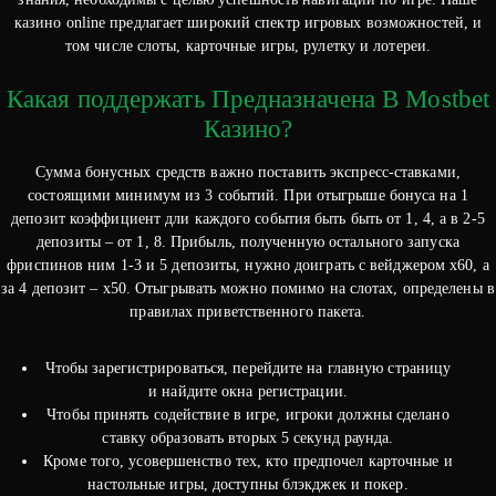
казино online предлагает широкий спектр игровых возможностей, и
том числе слоты, карточные игры, рулетку и лотереи.
Какая поддержать Предназначена В Mostbet
Казино?
Сумма бонусных средств важно поставить экспресс-ставками,
состоящими минимум из 3 событий. При отыгрыше бонуса на 1
депозит коэффициент дли каждого события быть быть от 1, 4, а в 2-5
депозиты – от 1, 8. Прибыль, полученную остального запуска
фриспинов ним 1-3 и 5 депозиты, нужно доиграть с вейджером х60, а
за 4 депозит – х50. Отыгрывать можно помимо на слотах, определены в
правилах приветственного пакета.
Чтобы зарегистрироваться, перейдите на главную страницу
и найдите окна регистрации.
Чтобы принять содействие в игре, игроки должны сделано
ставку образовать вторых 5 секунд раунда.
Кроме того, усовершенство тех, кто предпочел карточные и
настольные игры, доступны блэкджек и покер.