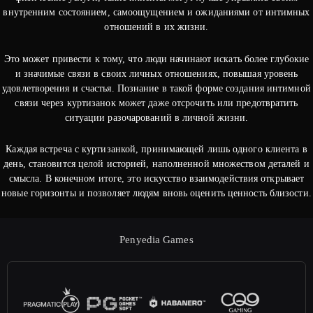
внутренним состоянием, самоощущением и ожиданиями от интимных
отношений в их жизни.
Это может привести к тому, что люди начинают искать более глубокие
и значимые связи в своих личных отношениях, повышая уровень
удовлетворения и счастья. Познание в такой форме создания интимной
связи через куртизанок может даже отсрочить или предотвратить
ситуации разочарований в личной жизни.
Каждая встреча с куртизанкой, принимающей лишь одного клиента в
день, становится целой историей, наполненной множеством деталей и
смысла. В конечном итоге, это искусство взаимодействия открывает
новые горизонты и позволяет людям вновь оценить ценность близости.
Penyedia Games