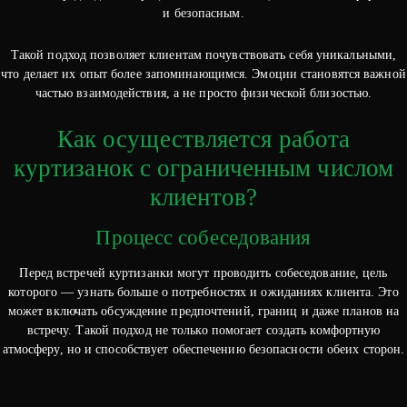
и безопасным.
Такой подход позволяет клиентам почувствовать себя уникальными,
что делает их опыт более запоминающимся. Эмоции становятся важной
частью взаимодействия, а не просто физической близостью.
Как осуществляется работа
куртизанок с ограниченным числом
клиентов?
Процесс собеседования
Перед встречей куртизанки могут проводить собеседование, цель
которого — узнать больше о потребностях и ожиданиях клиента. Это
может включать обсуждение предпочтений, границ и даже планов на
встречу. Такой подход не только помогает создать комфортную
атмосферу, но и способствует обеспечению безопасности обеих сторон.