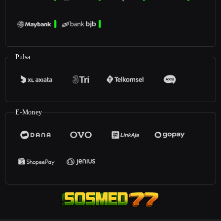
Pulsa
E-Money