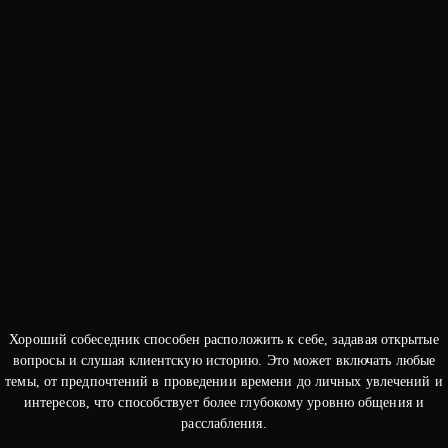
Хороший собеседник способен расположить к себе, задавая открытые
вопросы и слушая клиентскую историю. Это может включать любые
темы, от предпочтений в проведении времени до личных увлечений и
интересов, что способствует более глубокому уровню общения и
расслабления.