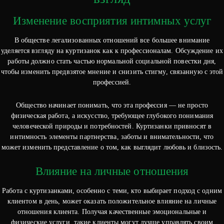
Изменение восприятия интимных услуг
В обществе легализованных отношений все большее внимание
уделяется взгляду на куртизанок как к профессионалам. Обсуждение их
работы должно стать частью нормальной социальной повестки дня,
чтобы изменить предвзятое мнение и снизить стигму, связанную с этой
профессией.
Общество начинает понимать, что эта профессия — не просто
физическая работа, а искусство, требующее глубокого понимания
человеческой природы и потребностей. Куртизанки привносят в
интимность элементы партнерства, заботы и внимательности, что
может изменить представление о том, как выглядит любовь и близость.
Влияние на личные отношения
Работа с куртизанками, особенно с теми, кто выбирает подход с одним
клиентом в день, может оказать положительное влияние на личные
отношения клиента. Получая качественные эмоциональные и
физические услуги, такие клиенты могут лучше управлять своим