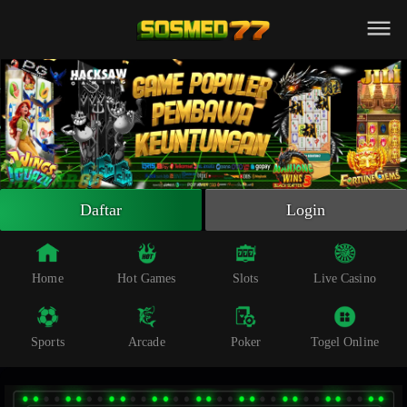
Beranda
Slot Online
Live Casino
Sportsbook
Arcade
Togel Online
Daftar
Login
Poker
Whatsapp
Home
Hot Games
Slots
Live Casino
Telegram
Sports
Arcade
Poker
Togel Online
Livechat