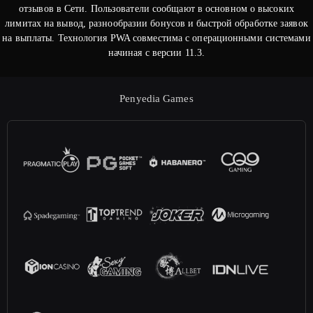
отзывов в Сети. Пользователи сообщают в основном о высоких
лимитах на вывод, разнообразии бонусов и быстрой обработке заявок
на выплаты. Технология PWA совместима с операционными системами
начиная с версии 11.3.
Penyedia Games