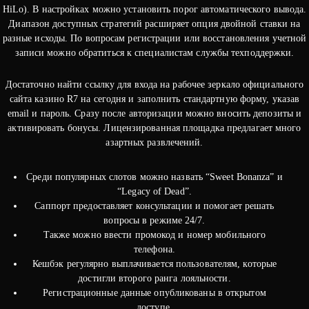
HiLo). В настройках можно установить порог автоматического вывода.
Диапазон доступных стратегий расширяет опция двойной ставки на
разные исходы. По вопросам регистрации или восстановления учетной
записи можно обратиться к специалистам службы техподдержки.
Достаточно найти ссылку для входа на рабочее зеркало официального
сайта казино R7 на сегодня и заполнить стандартную форму, указав
email и пароль. Сразу после авторизации можно вносить депозиты и
активировать бонусы. Лицензированная площадка предлагает много
азартных развлечений.
Среди популярных слотов можно назвать “Sweet Bonanza” и
“Legacy of Dead”.
Саппорт предоставляет консультации и помогает решать
вопросы в режиме 24/7.
Также можно ввести промокод и номер мобильного
телефона.
Кешбэк регулярно выплачивается пользователям, которые
достигли второго ранга лояльности.
Регистрационные данные опубликованы в открытом
доступе.