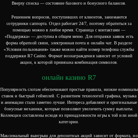
Вверху списка — состояние базового и бонусного балансов.
Решением вопросов, поступивших от клиентов, занимаются
сотрудники саппорта. Отдел работает 24/7, поэтому обратиться за
помощью можно в любое время. Страница с контактами —
«Поддержка» — доступна в общем меню. Для отправки заявок есть
форма обратной связи, электронная почта и онлайн чат. В разделе
«Условия пользования» также можно найти номер телефона службы
поддержки R7 Casino. Формат вознаграждения зависит от условий
акции, к которой привязана комбинация символов.
онлайн казино R7
Популярность слотам обеспечивают простые правила, низкие номиналы
ставок и быстрый геймплей. С развитием технологий графика, музыка
и анимации стали заметно лучше. Интереса добавляют и оригинальные
бонусные механики, которые позволяют увеличить сумму выплаты.
Коллекции составлены исходя из принадлежности игры к той или иной
категории.
Максимальный выигрыш для депозитных акций зависит от формата, но