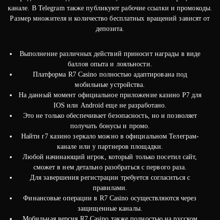
канале. В Telegram также публикуют рабочие ссылки и промокоды.
Размер множителя и количество бесплатных вращений зависят от
депозита.
Выполнение различных действий приносит награды в виде
баллов опыта и лояльности.
Платформа R7 Casino полностью адаптирована под
мобильные устройства.
На данный момент официальное приложение казино Р7 для
IOS или Android еще не разработано.
Это не только обеспечивает безопасность, но и позволяет
получать бонусы и промо.
Найти r7 казино зеркало можно в официальном Телеграм-
канале или у партнеров площадки.
Любой начинающий игрок, который только посетил сайт,
сможет в нем детально разобраться с первого раза.
Для завершения регистрации требуется согласиться с
правилами.
Финансовые операции в R7 Casino осуществляются через
защищенные каналы.
Мобильная версия R7 Casino также полностью на русском