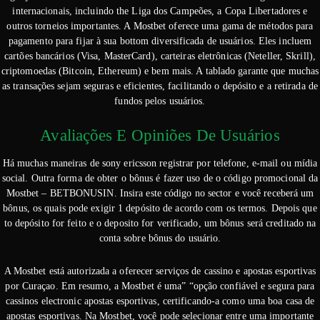
internacionais, incluindo the Liga dos Campeões, a Copa Libertadores e
outros torneios importantes. A Mostbet oferece uma gama de métodos para
pagamento para fijar à sua bottom diversificada de usuários. Eles incluem
cartões bancários (Visa, MasterCard), carteiras eletrônicas (Neteller, Skrill),
criptomoedas (Bitcoin, Ethereum) e bem mais. A tablado garante que muchas
as transações sejam seguras e eficientes, facilitando o depósito e a retirada de
fundos pelos usuários.
Avaliações E Opiniões De Usuários
Há muchas maneiras de sony ericsson registrar por telefone, e-mail ou mídia
social. Outra forma de obter o bônus é fazer uso de o código promocional da
Mostbet – BETBONUSIN. Insira este código no sector e você receberá um
bônus, os quais pode exigir 1 depósito de acordo com os termos. Depois que
to depósito for feito e o deposito for verificado, um bônus será creditado na
conta sobre bônus do usuário.
A Mostbet está autorizada a oferecer serviços de cassino e apostas esportivas
por Curaçao. Em resumo, a Mostbet é uma” “opção confiável e segura para
cassinos electronic apostas esportivas, certificando-a como uma boa casa de
apostas esportivas. Na Mostbet, você pode selecionar entre uma importante