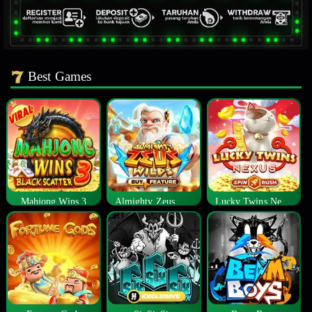
Best Games
Mahjong Wins 3
Almighty Zeus Wilds™
Lucky Twins Nexus