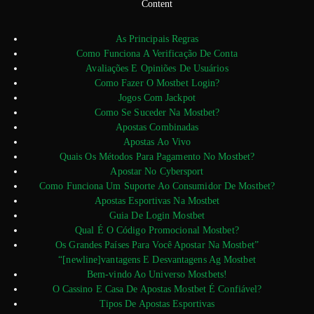
Content
As Principais Regras
Como Funciona A Verificação De Conta
Avaliações E Opiniões De Usuários
Como Fazer O Mostbet Login?
Jogos Com Jackpot
Como Se Suceder Na Mostbet?
Apostas Combinadas
Apostas Ao Vivo
Quais Os Métodos Para Pagamento No Mostbet?
Apostar No Cybersport
Como Funciona Um Suporte Ao Consumidor De Mostbet?
Apostas Esportivas Na Mostbet
Guia De Login Mostbet
Qual É O Código Promocional Mostbet?
Os Grandes Países Para Você Apostar Na Mostbet”
“[newline]vantagens E Desvantagens Ag Mostbet
Bem-vindo Ao Universo Mostbets!
O Cassino E Casa De Apostas Mostbet É Confiável?
Tipos De Apostas Esportivas