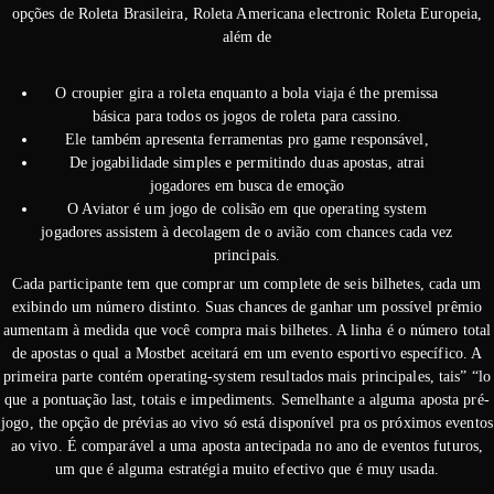
opções de Roleta Brasileira, Roleta Americana electronic Roleta Europeia,
além de
O croupier gira a roleta enquanto a bola viaja é the premissa
básica para todos os jogos de roleta para cassino.
Ele também apresenta ferramentas pro game responsável,
De jogabilidade simples e permitindo duas apostas, atrai
jogadores em busca de emoção
O Aviator é um jogo de colisão em que operating system
jogadores assistem à decolagem de o avião com chances cada vez
principais.
Cada participante tem que comprar um complete de seis bilhetes, cada um
exibindo um número distinto. Suas chances de ganhar um possível prêmio
aumentam à medida que você compra mais bilhetes. A linha é o número total
de apostas o qual a Mostbet aceitará em um evento esportivo específico. A
primeira parte contém operating-system resultados mais principales, tais” “lo
que a pontuação last, totais e impediments. Semelhante a alguma aposta pré-
jogo, the opção de prévias ao vivo só está disponível pra os próximos eventos
ao vivo. É comparável a uma aposta antecipada no ano de eventos futuros,
um que é alguma estratégia muito efectivo que é muy usada.