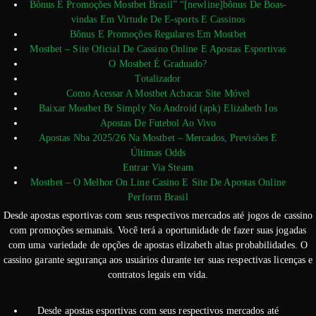
Bônus E Promoções Mostbet Brasil” “[newline]bônus De Boas-
vindas Em Virtude De E-sports E Cassinos
Bônus E Promoções Regulares Em Mostbet
Mostbet – Site Oficial De Cassino Online E Apostas Esportivas
O Mostbet É Graduado?
Totalizador
Como Acessar A Mostbet Achacar Site Móvel
Baixar Mostbet Br Simply No Android (apk) Elizabeth Ios
Apostas De Futebol Ao Vivo
Apostas Nba 2025/26 Na Mostbet – Mercados, Previsões E
Últimas Odds
Entrar Via Steam
Mostbet – O Melhor On Line Casino E Site De Apostas Online
Perform Brasil
Desde apostas esportivas com seus respectivos mercados até jogos de cassino
com promoções semanais. Você terá a oportunidade de fazer suas jogadas
com uma variedade de opções de apostas elizabeth altas probabilidades. O
cassino garante segurança aos usuários durante ter suas respectivas licenças e
contratos legais em vida.
Desde apostas esportivas com seus respectivos mercados até