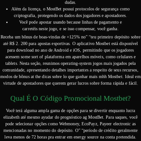
dudas.
Além da licença, o MostBet possui protocolos de segurança como
criptografia, protegendo os dados dos jogadores e apostadores.
Você pode apostar usando because linhas de pagamento e
carretéis neste jogo, e se isso compensar, você ganha.
Receba um bônus de boas-vindas de +125% no” “teu primeiro depósito sobre
até R$ 2. 200 para apostas esportivas. O aplicativo Mostbet está disponível
para download no ano de Android e iOS, permitindo que os jogadores
acessem some sort of plataforma em aparelhos móveis, como celulares e
tablets. Nesta seção, reunimos operating-system jogos mais jogados pela
comunidade, apresentando detalhes importantes a respeito de seus recursos,
modos de bônus at the dicas sobre lo que ganhar mais mhh Mostbet. Ideal em
virtude de apostadores que querem gerar lucros sobre forma rápida e fácil.
Qual É O Código Promocional Mostbet?
Você terá alguma ampla gama de opções para se divertir enquanto lucra
elizabeth até mesmo ayudar do prognóstico ag MostBet. Para saques, você
pode selecionar opções como Webmoney, EcoPayz, Payeer electronic as
mencionadas no momento do depósito. O” “período de crédito geralmente
leva menos de 72 horas pra entrar em energy source na conta pretendida.