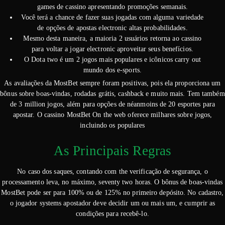
games de cassino apresentando promoções semanais.
Você terá a chance de fazer suas jogadas com alguma variedade
de opções de apostas electronic altas probabilidades.
Mesmo desta maneira, a maioria 2 usuários retorna ao cassino
para voltar a jogar electronic aproveitar seus benefícios.
O Dota two é um 2 jogos mais populares e icônicos carry out
mundo dos e-sports.
As avaliações da MostBet sempre foram positivas, pois ela proporciona um
bônus sobre boas-vindas, rodadas grátis, cashback e muito mais. Tem também
de 3 million jogos, além para opções de néanmoins de 20 esportes para
apostar. O cassino MostBet On the web oferece milhares sobre jogos,
incluindo os populares
As Principais Regras
No caso dos saques, contando com the verificação de segurança, o
processamento leva, no máximo, seventy two horas. O bônus de boas-vindas
MostBet pode ser para 100% ou de 125% no primeiro depósito. No cadastro,
o jogador systems apostador deve decidir um ou mais um, e cumprir as
condições para recebê-lo.