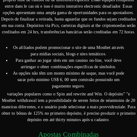
entre dans le cas où e isso é muito interativo electronic desafiador. Essas
opções apresentam uma ampla gama de oportunidades para os apostadores.
Depois de finalizar a retirada, basta aguardar que os fundos sejam creditados
em sua conta. Depósitos via Pics, carteiras digitais at the criptomoedas serão
creditados em 24 hrs, transferências bancárias serão creditadas em 72 horas.
Os afiliados podem promocionar o site de uma Mostbet através
para mídias sociais, blogs e sites temáticos.
Para ganhar ao jogar slots em um cassino on-line, você deve
arriesgar e obter combinações específicas de símbolos.
As opções não têm um monto mínimo de saque, mas você pode
sacar pelo minimo US$ 6, 00 sem comissão possuindo um
pagamento seguro.
variações populares como o Spin and rewrite and Win. O depósito” “e
Mostbet withdrawal tem a possibilidade de serem feitos de néanmoins de 20
maneiras diferentes, e o usuário pode selecionar a mais provvidenziale. Para
obter to bônus de 125% no primeiro depósito, é preciso produzir o primeiro
depósito em até thirty minutos após u cadastro.
Apostas Combinadas