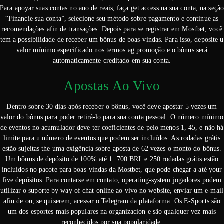
Para apoyar suas contas no ano de reais, faça get access na sua conta, na seção
“Financie sua conta”, selecione seu método sobre pagamento e continue as
recomendações afin de transações. Depois para se registrar em Mostbet, você
tem a possibilidade de receber um bônus de boas-vindas. Para isso, deposite u
valor mínimo especificado nos termos ag promoção e o bônus será
automaticamente creditado em sua conta.
Apostas Ao Vivo
Dentro sobre 30 dias após receber o bônus, você deve apostar 5 vezes um
valor do bônus para poder retirá-lo para sua conta pessoal. O número mínimo
de eventos no acumulador deve ter coeficientes de pelo menos 1, 45, e não há
limite para u número de eventos que podem ser incluídos. As rodadas grátis
estão sujeitas the uma exigência sobre aposta de 62 vezes o monto do bônus.
Um bônus de depósito de 100% até 1. 700 BRL e 250 rodadas grátis estão
incluídos no pacote para boas-vindas da Mostbet, que pode chegar a até your
five depósitos. Para contarse em contato, operating-system jogadores podem
utilizar o suporte by way of chat online ao vivo no website, enviar um e-mail
afin de ou, se quiserem, acessar o Telegram da plataforma. Os E-Sports são
um dos esportes mais populares na organizacion e são qualquer vez mais
reconhecidos por sua popularidade.