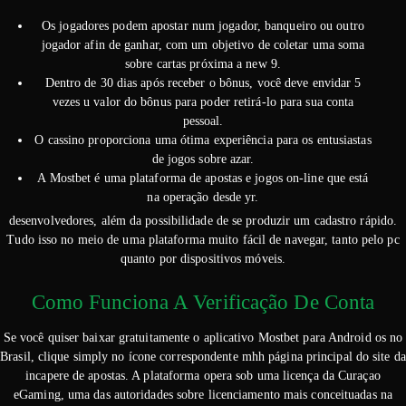
Os jogadores podem apostar num jogador, banqueiro ou outro
jogador afin de ganhar, com um objetivo de coletar uma soma
sobre cartas próxima a new 9.
Dentro de 30 dias após receber o bônus, você deve envidar 5
vezes u valor do bônus para poder retirá-lo para sua conta
pessoal.
O cassino proporciona uma ótima experiência para os entusiastas
de jogos sobre azar.
A Mostbet é uma plataforma de apostas e jogos on-line que está
na operação desde yr.
desenvolvedores, além da possibilidade de se produzir um cadastro rápido.
Tudo isso no meio de uma plataforma muito fácil de navegar, tanto pelo pc
quanto por dispositivos móveis.
Como Funciona A Verificação De Conta
Se você quiser baixar gratuitamente o aplicativo Mostbet para Android os no
Brasil, clique simply no ícone correspondente mhh página principal do site da
incapere de apostas. A plataforma opera sob uma licença da Curaçao
eGaming, uma das autoridades sobre licenciamento mais conceituadas na