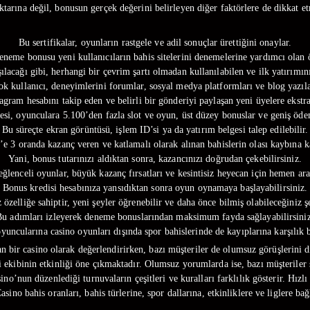
tarına değil, bonusun gerçek değerini belirleyen diğer faktörlere de dikkat et
Bu sertifikalar, oyunların rastgele ve adil sonuçlar ürettiğini onaylar.
neme bonusu yeni kullanıcıların bahis sitelerini denemelerine yardımcı olan öz
ılacağı gibi, herhangi bir çevrim şartı olmadan kullanılabilen ve ilk yatırımını
 kullanıcı, deneyimlerini forumlar, sosyal medya platformları ve blog yazıla
gram hesabını takip eden ve belirli bir gönderiyi paylaşan yeni üyelere ekst
i, oyunculara 5.100’den fazla slot ve oyun, üst düzey bonuslar ve geniş öde
Bu süreçte ekran görüntüsü, işlem ID’si ya da yatırım belgesi talep edilebilir.
’e 3 oranda kazanç veren ve katlamalı olarak alınan bahislerin olası kaybına 
Yani, bonus tutarınızı aldıktan sonra, kazancınızı doğrudan çekebilirsiniz.
eğlenceli oyunlar, büyük kazanç fırsatları ve kesintisiz heyecan için hemen ara
Bonus kredisi hesabınıza yansıdıktan sonra oyun oynamaya başlayabilirsiniz.
 özelliğe sahiptir, yeni şeyler öğrenebilir ve daha önce bilmiş olabileceğiniz şe
Bu adımları izleyerek deneme bonuslarından maksimum fayda sağlayabilirsiniz
oyuncularına casino oyunları dışında spor bahislerinde de kayıplarına karşılık 
nan bir casino olarak değerlendirirken, bazı müşteriler de olumsuz görüşlerini 
ri ekibinin etkinliği öne çıkmaktadır. Olumsuz yorumlarda ise, bazı müşteriler 
ino’nun düzenlediği turnuvaların çeşitleri ve kuralları farklılık gösterir. Hızlı
sino bahis oranları, bahis türlerine, spor dallarına, etkinliklere ve liglere bağ