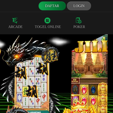
DAFTAR
LOGIN
ARCADE
TOGEL ONLINE
POKER