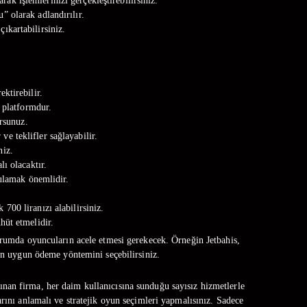
ak işlemlerinizi gerçekleştirebilirsiniz.
 olarak adlandırılır.
çıkartabilirsiniz.
ktirebilir.
 platformdur.
ursunuz.
ve teklifler sağlayabilir.
niz.
ı olacaktır.
rulamak önemlidir.
00 liranızı alabilirsiniz.
hhüt etmelidir.
durumda oyuncuların acele etmesi gerekecek. Örneğin Jetbahis,
 en uygun ödeme yöntemini seçebilirsiniz.
nınan firma, her daim kullanıcısına sunduğu sayısız hizmetlerle
arını anlamalı ve stratejik oyun seçimleri yapmalısınız. Sadece