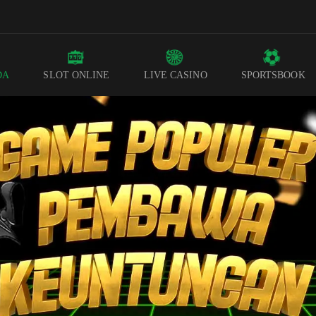
DA
SLOT ONLINE
LIVE CASINO
SPORTSBOOK