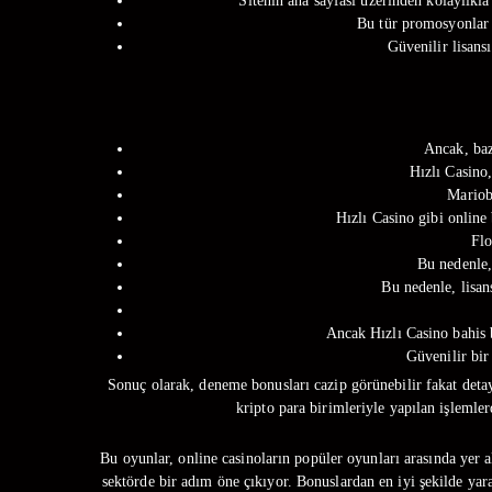
Sitenin ana sayfası üzerinden kolaylıkla
Bu tür promosyonlar 
Güvenilir lisansı
Ancak, baz
Hızlı Casino
Mariobe
Hızlı Casino gibi online 
Flo
Bu nedenle,
Bu nedenle, lisan
Ancak Hızlı Casino bahis 
Güvenilir bir 
Sonuç olarak, deneme bonusları cazip görünebilir fakat detay
kripto para birimleriyle yapılan işlemle
Bu oyunlar, online casinoların popüler oyunları arasında yer a
sektörde bir adım öne çıkıyor. Bonuslardan en iyi şekilde yara