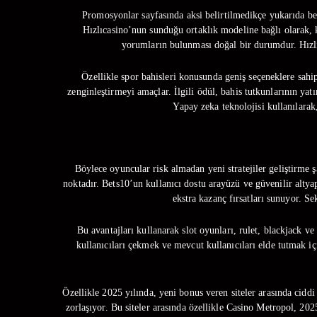
Promosyonlar sayfasında aksi belirtilmedikçe yukarıda beli
Hızlıcasino’nun sunduğu ortaklık modeline bağlı olarak, k
yorumların bulunması doğal bir durumdur. Hızlı 
Özellikle spor bahisleri konusunda geniş seçeneklere sahi
zenginleştirmeyi amaçlar. İlgili ödül, bahis tutkunlarının ya
Yapay zeka teknolojisi kullanılarak
Böylece oyuncular risk almadan yeni stratejiler geliştirme ş
noktadır. Bets10’un kullanıcı dostu arayüzü ve güvenilir altya
ekstra kazanç fırsatları sunuyor. S
Bu avantajları kullanarak slot oyunları, rulet, blackjack ve 
kullanıcıları çekmek ve mevcut kullanıcıları elde tutmak i
Özellikle 2025 yılında, yeni bonus veren siteler arasında cid
zorlaşıyor. Bu siteler arasında özellikle Casino Metropol, 20