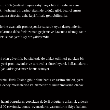
ımı, CPA (maliyet başına satış) veya hibrit modeller sunar.
k, herhangi bir casino sitesinde olduğu gibi, bazı olumsuz
pma sürecini daha keyifli hale getirebilirsiniz.
yelerine avantajlı promosyonlar sunarak oyun deneyimlerini
oyunlarında daha fazla zaman geçirme ve kazanma olanağı tanır.
arı sunan yenilikçi bir yaklaşımdır.
ri olan güvenlik, bu sitelerde de dikkat edilmesi gereken bir
ak yeni promosyonlar ve turnuvalar düzenleyerek kullanıcılarına
TL’ye kadar çevrimsiz bonus sunuyor.
siniz. Hızlı Casino gibi online bahis ve casino siteleri, yeni
eyi deneyimlemelerine ve hizmetlerini kullanmalarına olanak
n, hangi bonusların gerçekten değerli olduğunu anlamak giderek
 %100 çevrimsiz bonus, oyuncuların yatırımlarını ikiye katlama