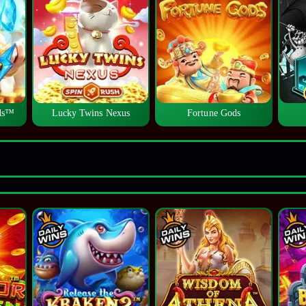
lds™
Lucky Twins Nexus
Fortune Gods