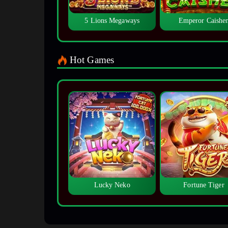
5 Lions Megaways
Emperor Caishe
Hot Games
Lucky Neko
Fortune Tiger